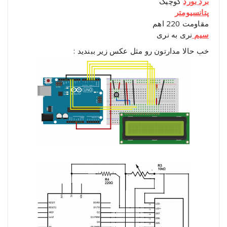
برد بورد
کوچیک
پتانسیومتر
مقاومت 220 اهم
سیم
نری به نری
خب حالا مدارتون رو مثل عکس زیر ببندید :