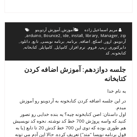
مریم اسماعیل زاده
آموزش
آموزش آردوینو
,
arduino
Bounce2
ide
install
library
Manager
zip
,
,
,
,
,
,
,
آردوینو
ارور
اسکچ
اضافه
برنامه
برنامه نویسی
تابع
دانلود
,
,
,
,
,
,
,
,
دایرکتوری
زیپ
فروم
نرم افزار
کامپایل
کامپایلر
کتابخانه
,
,
,
,
,
,
,
کتابخونه
کد
,
جلسه دوازدهم: آموزش اضافه کردن
کتابخانه
به نام خدا
در این جلسه اضافه کردن کتابخونه به آردوینو رو آموزش
میدم.
اول داستان: اصن کتابخونه چیه؟ یه بنده خدایی رو تصور
کنید که واسه پروژش 700 خط کد نوشته. نحوه کد نویسیش
هم طوری بوده که توی این 700 خط کدش 20 تا تابع (یا به
قول برنامه نویسا “متد”) تعریف کرده. حالا این آدم می تونه