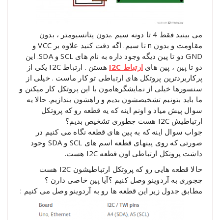
می بینید فقط 4 تا دونه سیم .بدون پتانسیومتر ، بدون
مقاومت و بدون n تا سیم. اگه دقت کنید علاوه بر VCC و
GND دو تا پین دیگه وجود داره به نام های SCL و SDA. این
دو تا پین ، پین های
ا
رتباط I2C
هستن . ارتباط I2C یکی از
پرکاربردترین پروتکل های ارتباطی تو کار ماست . خیلی از
سنسورها خیلی از نمایشگرهامون با این پروتکل کار میکنن و
ما باید بتونیم تشخیصشون بدیم و راهشون بندازیم. حالا یه
سوال پیش میاد و اونم اینه که یه قطعه رو که پروتکل
ارتباطیش I2C هست چطوری تشخیص بدیم؟
جواب سوال اینه که به پین های قطعه نگاه می کنیم در
صورتی که روی پینهای قطعه اسم های SCL و SDA وجود
داشت پروتکل ارتباطی اون قطعه I2C هست.
حالا قطعه هایی رو که پروتکل ارتباطیشون I2C هست
چجوری به آردوینو وصل کنیم ؟آیا پین خاصی دارن ؟
مطابق جدول زیر این قطعه ها رو به آردوینو وصل می کنیم :