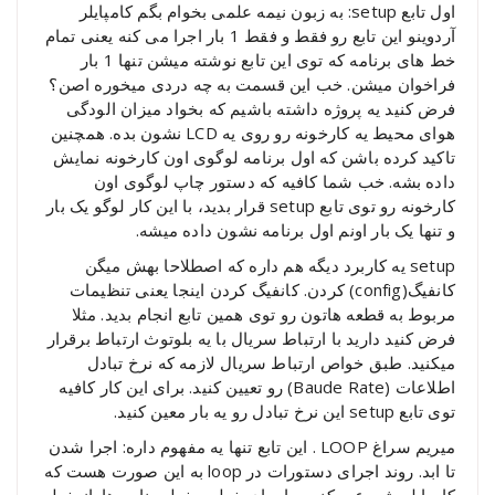
اول تابع setup: به زبون نیمه علمی بخوام بگم کامپایلر
آردوینو این تابع رو فقط و فقط 1 بار اجرا می کنه یعنی تمام
خط های برنامه که توی این تابع نوشته میشن تنها 1 بار
فراخوان میشن. خب این قسمت به چه دردی میخوره اصن؟
فرض کنید یه پروژه داشته باشیم که بخواد میزان الودگی
هوای محیط یه کارخونه رو روی یه LCD نشون بده. همچنین
تاکید کرده باشن که اول برنامه لوگوی اون کارخونه نمایش
داده بشه. خب شما کافیه که دستور چاپ لوگوی اون
کارخونه رو توی تابع setup قرار بدید، با این کار لوگو یک بار
و تنها یک بار اونم اول برنامه نشون داده میشه.
setup یه کاربرد دیگه هم داره که اصطلاحا بهش میگن
کانفیگ(config) کردن. کانفیگ کردن اینجا یعنی تنظیمات
مربوط به قطعه هاتون رو توی همین تابع انجام بدید. مثلا
فرض کنید دارید با ارتباط سریال با یه بلوتوث ارتباط برقرار
میکنید. طبق خواص ارتباط سریال لازمه که نرخ تبادل
اطلاعات (Baude Rate) رو تعیین کنید. برای این کار کافیه
توی تابع setup این نرخ تبادل رو یه بار معین کنید.
میریم سراغ LOOP . این تابع تنها یه مفهوم داره: اجرا شدن
تا ابد. روند اجرای دستورات در loop به این صورت هست که