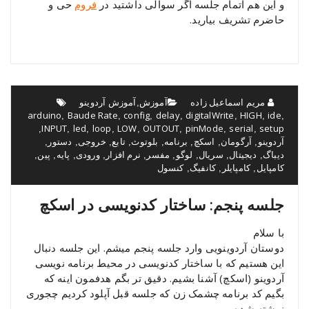
و این هم اتمام جلسه اگر سوالی داشتید در
فروم
حی و
حاضرم تشریف بیارید.
مریم اسماعیل زاده
آموزش
آموزش آردوینو
,
arduino
Baude Rate
config
delay
digitalWrite
HIGH
ide
,
,
,
,
,
,
,
INPUT
led
loop
LOW
OUTOUT
pinMode
serial
setup
,
,
,
,
,
,
,
,
آردوینو
آرگومان
اسکچ
برنامه
بلوتوث
تابع
خروجی
دستور
,
,
,
,
,
,
,
,
دیباگ
دیجیتال
سریال
لوگو
مفسر
نرم افزار
ورودی
پایه
پین
,
,
,
,
,
,
,
,
,
کامپایل
کامپایلر
کانفیگ
کنسول
,
,
,
جلسه پنجم: ساختار کدنویسی در اسکچ
با سلام
دوستان آردوینویی وارد جلسه پنجم میشم. این جلسه دنبال
این هستیم که با ساختار کدنویسی در محیط برنامه نویسی
آردوینو (اسکچ) آشنا بشیم. دقیق تر بگم هدفمون اینه که
بگیم کد برنامه چشمک زن که جلسه قبل آپلود کردیم چجوری
نوشته شده.