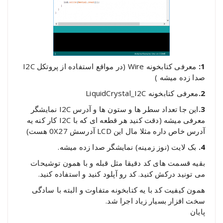
1:
معرفی کتابخونه Wire (در مواقع استفاده از پروتکل I2C
صدا زده میشه )
2.
معرفی کتابخونه LiquidCrystal_I2C
3.
این جا تعداد سطر ها و ستون ها و آدرس I2C نمایشگر
معرفی میشه (دقت کنید هر قطعه ای که با I2C کار کنه یه
آدرس خاص داره مثلا مال این LCD آدرسش 0X27 هست)
4.
بک لایت (نوز زمینه) نمایشگر صدا زده میشه.
بقیه قسمت های کد دقیقا مثل قبله و با همون توشیحات
می تونید درکش کنید. کد رو آپلود کنید و استفاده کنید.
همون کیفیت کد با یه کتابخونه متفاوت و البته با سادگی
سخت افزار بسیار زیاد اجرا شد.
پایان