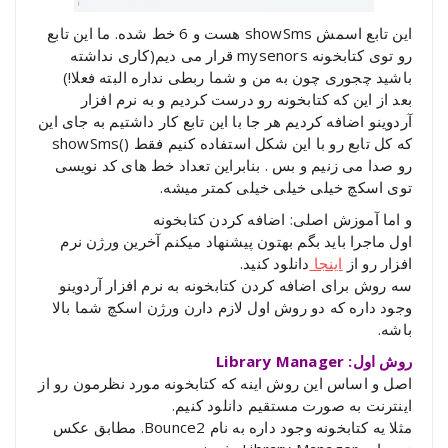
این تابع اسمش showSms هست و 6 خط شده. ما این تابع
رو توی کتابخونه mysenors قرار می دیم(کاری نداشته
باشید چجوری چون به من و شما ربطی نداره البته فعلا!)
بعد از این که کتابخونه رو درست کردیم و به نرم افزار
آردوینو اضافه کردیم هر جا با این تابع کار داشتیم به جای این
که کل تابع رو با این شکل استفاده کنیم فقط ()showSms
رو صدا می زنیم و بس . بنابراین تعداد خط های کد نویسی
توی اسکچ خیلی خیلی خیلی کمتر میشه.
و اما آموزش اصلی: اضافه کردن کتابخونه
اول ماجرا باید بگم بهتون پیشنهاد میکنم آخرین ورژن نرم
افزار رو از
اینجا
دانلود کنید.
سه روش برای اضافه کردن کتابخونه به نرم افزار آردوینو
وجود داره که دو روش اول لازم دارن ورژن اسکچ شما بالا
باشه.
روش اول: Library Manager
اصل و اساس این روش اینه که کتابخونه مورد نظرمون رو از
اینترنت به صورت مستقیم دانلود کنیم.
مثلا یه کتابخونه وجود داره به نام Bounce2. مطابق عکس