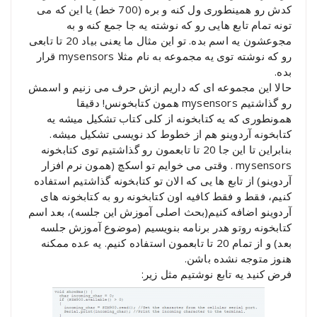
کدش رو همینطوری ول کنه و بره (700 خط) یا این که می
تونه تمام تابع هایی رو که نوشته یه جا جمع کنه و به
مجوعشون یه اسم بده. تو این مثال ما یعنی بیاد 20 تا تابعی
رو که نوشته توی یه مجموعه به نام مثلا mysensors قرار
بده.
حالا این مجموعه ای که داریم ازش حرف می زنیم و اسمش
رو گذاشتیم mysensors همون کتابخونس! دقیقا
همونطوری که یه کتابخونه از کلی کتاب تشکیل میشه یه
کتابخونه آردوینو هم از خطوط کد نویسی تشکیل میشه.
بنابراین تا این جا 20 تا تابعمون رو گذاشتیم توی کتابخونه
mysensors . وقتی می خوایم تو اسکچ (همون نرم افزار
آردوینو) از تابع ها یی که الان تو کتابخونه گذاشتیم استفاده
کنیم، فقط و فقط کافیه اون کتابخونه رو به کتابخونه های
آردوینو اضافه کنیم(بحث اصلی آموزش این جلسه)، بعد اسم
کتابخونه روتو هدر برنامه بنویسیم (موضوع آموزش جلسه
بعد) و از تمام 20 تا تابعمون استفاده کنیم. یه عده ممکنه
هنوز متوجه نشده باشن.
فرض کنید یه تابع نوشتیم مثل زیر: