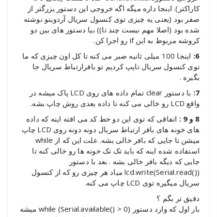
کاراکتر). اینجا داره میگه اگه خروجی این دستور بزرگتر از
صفر بود (یعنی یه چیزی توی کنسول سریال آردوینو نوشته
شده بود (اصلا مهم نیست چند تا)) بیا دستور های بین دو
کروشه مربوط به این if رو اجرا کن.
6:
اینجا 100 میلی ثانیه صبر می کنه تا کل اون چیزی که ما
توی کنسول سریال تایپ کردیم تو بافرارتباط سریال جا
بگیره .
7:
با دستور clear تمام داده های روی LCD پاک میشه در
واقع LCD رو خالی می کنه تا داده بعدی روش چاپ بشه.
8 و 9 :
اتفاقی که توی این دو خط کد می افته اینه که داده
های خونه های بافر ارتباط سریال دونه دونه روی LCD چاپ
میشن تا جایی که بافر خالی بشه. علت این که از while
استفاده شده اینه که باید تک تک خونه ها رو خالی کنه تا
جایی که دیگه بافر خالی بشه . بعد با دستور
(()lcd.write(Serial.read میاد هر چیزی رو که از کنسول
سریال میگیره توی LCD چاپ می کنه.
دقیق تر بگم ؟
بار اول که وارد دستور (while (Serial.available() > 0 میشه