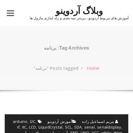
Ski
وبلاگ آردوینو
t
conten
آموزش های مربوط آردوینو ، پرینتر سه بعدی و راه اندازی ماژول ها
Tag Archives: برنامه
Home
/
Posts tagged "برنامه"
مریم اسماعیل زاده
آموزش آردوینو
I2C
arduino
,
,
if
IIC
LCD
LiquidCrystal
SCL
SDA
serial
serialdisplay
,
,
,
,
,
,
,
,
Wire
while
VCC
UNO
SND
آردوینو
اردونیو
بافر
برنامه
,
,
,
,
,
,
,
,
,