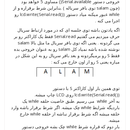
خروجی دستور Serial.available() مساوی 5 خواهد بود
(چون salam توی بافر سریاله ) .بنابراین شرط برقراره و از
while عبور میکنه میاد دستور (()lcd.write(Serial.read رو
اجرا می کنه .
اگه یادتون باشه توی جلسه ای که در مورد ارتباط سریال
حرف میزدیم می گفتیم Serial.read فقط یک کاراکتر رو بر
می گردونه . یعنی اگه توی بافر سریال ما مثل بالا salam
نوشته شده باشه نمیاد کل salam رو به عنوان خروجی بده
فقط S رو برمیگردونه و بعد بافر سریال رو به این شکل در
میاره یعنی S رو از اون خارج می کنه :
توی همین بار اول کاراکتر S با دستور
(()lcd.write(Serial.read روی LCD چاپ میشه.
به آخر while می رسیم .طبق خاصیت حلقه while یک
باردیگه شرایط while چک میشه. اگر شرط برقرار باشه وارد
حلقه میشه اگه شرط برقرار نباشه از حلقه while خارج
میشه.
بار دوم که قراره شرط while چک بشه خروجی دستور