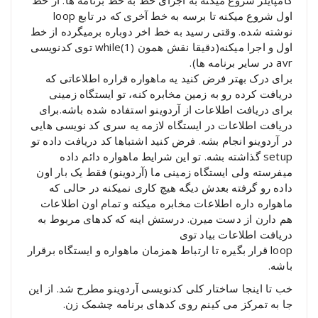
کامپایلر شروع میکنه به اجرای خط به خط برنامه ها. از خط
اول شروع میکنه تا برسه به خط آخری که در تابع loop
نوشته شده. وقتی رسید به خط اخر دوباره برمیگرده از خط
اول و اجرا میکنه(دقیقا نقش همون (1)while توی کدنویسی
avr در سایر برنامه ها).
برای درک بهتر فرض کنید یه ماهواره قراره اطلاعاتی که
دریافت کرده رو به زمین مخابره کنه، تو ایستگاه زمینی
برای دریافت اطلاعات از آردوینو استفاده شده باشه.برای
دریافت اطلاعات در ایستگاه لازمه یه سری کد نویسی هایی
در آردوینو انجام بشه. فرض کنید اشتباها کد دریافت داده تو
setup گذاشته بشه. تو این شرایط ماهواره دائم داده
میفرسته ولی ایستگاه زمینی ما (آردوینو) فقط یک بار اون
داده رو گرفته بعدش دیگه هیچ کاری نمیکنه در حالی که
ماهواره داره اطلاعات مخابره میکنه و تمام اون اطلاعات
هم دارن از دست میرن. درستش اینه که کدهای مربوط به
دریافت اطلاعات بیاد توی
loop قرار بگیره تا ارتباط همزمان ماهواره و ایستگاه برقرار
باشه.
خب تا اینجا ساختار کلی کدنویسی آردوینو مطرح شد. از این
جا به تمرکز می کینم روی کدهای برنامه چشمک زن.