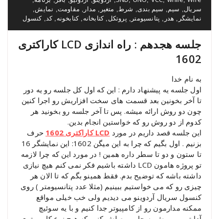
سریال
سیم
سیم بندی
شرط
متغیر
مدار
مقاومت
نمایش
,
,
,
,
,
,
,
,
نمایشگر
هدر
پتانسیومتر
پروتکل
کتابخانه
کتابخونه
کد
کنسول
,
,
,
,
,
,
,
جلسه هجدهم : راه اندازی LCD کاراکتری
1602
به نام خدا
اول جلسه یه پیشنهاد دارم : این که اول کل جلسه رو یه دور
تا آخر بخونین بعد قسمت های سخت افزاریش رو اجرا کنین
چون دو روش ارائه میشه. پس تا آخر جلسه رو بخونید هر
کدوم از دو روش رو که خواستین انجام بدین.
این جلسه قصد داریم در مورد
LCD کاراکتری 1602
حرف
بزنیم . اول بگیم که چرا به این میگن 1602: این نمایشگر 16
تا ستون و دو تا سطر داره همین ! در مورد این که چرا لازمه
تو پروژه هامون LCD داشته باشیم فکر نمی کنم هیچ نیازی
داشته باشه که توضیح بدم. فقط همینو بگم که تا الان هر
چیزی رو که می خواستیم ببینیم (مثلا عدد پتانسیومتر ) روی
کنسول سریال آردوینو می دیدیم ولی خب خیلی مواقع
ممکنه مدارمون رو از کامپیوتر جدا کنیم و با یه سوئیچ
آداپتور ببریمش یه جایی وصلش کنیم که هیچ نوع کامپیوتری