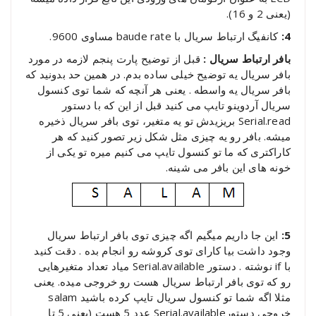
(یعنی 2 و 16).
4:
کانفیگ ارتباط سریال با baude rate مساوی 9600.
بافر ارتباط سریال :
قبل از توضیح پارت پنجم لازمه در مورد
بافر سریال یه توضیح خیلی ساده بدم. در همین حد بدونید که
بافر سریال یه واسطه . یعنی هر آنچه که شما توی کنسول
سریال آردوینو تایپ می کنید قبل از این که با دستور
Serial.read بریزیدش تو یه متغیر، توی بافر سریال ذخیره
میشه. بافر رو یه چیزی مثل شکل زیر تصور کنید که هر
کاراکتری که ما تو کنسول تایپ می کنیم میره تو یکی از
خونه های این بافر می شینه.
5:
این جا داریم میگیم اگه چیزی توی بافر ارتباط سریال
وجود داشت بیا کارای توی کروشه رو انجام بده . دقت کنید
با if نوشته . دستور Serial.available میاد تعداد متغیرهایی
رو که توی بافر ارتباط سریال هست رو خروجی میده. یعنی
مثلا اگه شما تو کنسول سریال تایپ کرده باشید salam
خروجی دستورSerial.available عدد 5 هست (یعنی 5 تا