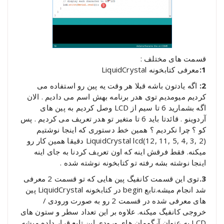
قسمت های مختلف :
1:
معرفی کتابخونه LiquidCrystal
2:
اگه یادتون باشه قبلا هر وقت یه پین رو استفاده می
کردیم میومدیم توی هدر برنامه بهش اسم می دادیم . الان
اگه بشمارید 6 تا سیم از LCD وصل کردیم به پین های
آردوینو . قائدتا باید 6 تا متغیر تو هدر تعریف می کردیم . پس
کو ؟ چرا نکردیم ؟ همین خط دستوری که اینجا نوشتیم
(LiquidCrystal lcd(12, 11, 5, 4, 3, 2 دقیقا همین کار رو
میکنه. فقط فرقش اینه که اون تعریف کردنا به جای اینه
اینجا نوشته بشه رفته تو کتابخونه نوشته شده .
3.
توی این قسمت کانفیگ پین هایی که تو قسمت 2 معرفی
شد انجام میشه.تابع begin در کتابخونه LiquidCrystal پین
های معرفی شده در قسمت 2 رو به صورت ورودی /
خروجی کانفیگ میکنه. علاوه بر این تعداد سطر و ستون های
LCD به عنوان آرگومان های ورودی این تابع قرار داده میشه