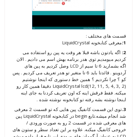
قسمت های مختلف :
1:
معرفی کتابخونه LiquidCrystal
2:
اگه یادتون باشه قبلا هر وقت یه پین رو استفاده می
کردیم میومدیم توی هدر برنامه بهش اسم می دادیم . الان
اگه بشمارید 6 تا سیم از LCD وصل کردیم به پین های
آردوینو . قائدتا باید 6 تا متغیر تو هدر تعریف می کردیم . پس
کو ؟ چرا نکردیم ؟ همین خط دستوری که اینجا نوشتیم
(LiquidCrystal lcd(12, 11, 5, 4, 3, 2 دقیقا همین کار رو
میکنه. فقط فرقش اینه که اون تعریف کردنا به جای اینه
اینجا نوشته بشه رفته تو کتابخونه نوشته شده .
3.
توی این قسمت کانفیگ پین هایی که تو قسمت 2 معرفی
شد انجام میشه.تابع begin در کتابخونه LiquidCrystal پین
های معرفی شده در قسمت 2 رو به صورت ورودی /
خروجی کانفیگ میکنه. علاوه بر این تعداد سطر و ستون های
LCD به عنوان آرگومان های ورودی این تابع قرار داده میشه