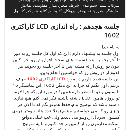
سریال
سیم
سیم بندی
شرط
متغیر
مدار
مقاومت
نمایش
,
,
,
,
,
,
,
,
نمایشگر
هدر
پتانسیومتر
پروتکل
کتابخانه
کتابخونه
کد
کنسول
,
,
,
,
,
,
,
جلسه هجدهم : راه اندازی LCD کاراکتری
1602
به نام خدا
اول جلسه یه پیشنهاد دارم : این که اول کل جلسه رو یه دور
تا آخر بخونین بعد قسمت های سخت افزاریش رو اجرا کنین
چون دو روش ارائه میشه. پس تا آخر جلسه رو بخونید هر
کدوم از دو روش رو که خواستین انجام بدین.
این جلسه قصد داریم در مورد
LCD کاراکتری 1602
حرف
بزنیم . اول بگیم که چرا به این میگن 1602: این نمایشگر 16
تا ستون و دو تا سطر داره همین ! در مورد این که چرا لازمه
تو پروژه هامون LCD داشته باشیم فکر نمی کنم هیچ نیازی
داشته باشه که توضیح بدم. فقط همینو بگم که تا الان هر
چیزی رو که می خواستیم ببینیم (مثلا عدد پتانسیومتر ) روی
کنسول سریال آردوینو می دیدیم ولی خب خیلی مواقع
ممکنه مدارمون رو از کامپیوتر جدا کنیم و با یه سوئیچ
آداپتور ببریمش یه جایی وصلش کنیم که هیچ نوع کامپیوتری