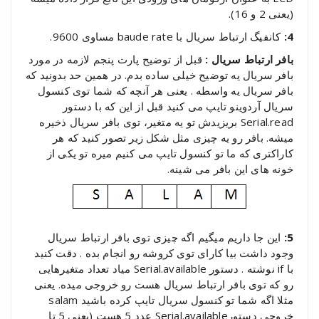
(یعنی 2 و 16).
4:
کانفیگ ارتباط سریال با baude rate مساوی 9600.
بافر ارتباط سریال :
قبل از توضیح پارت پنجم لازمه در مورد
بافر سریال یه توضیح خیلی ساده بدم. در همین حد بدونید که
بافر سریال یه واسطه . یعنی هر آنچه که شما توی کنسول
سریال آردوینو تایپ می کنید قبل از این که با دستور
Serial.read بریزیدش تو یه متغیر، توی بافر سریال ذخیره
میشه. بافر رو یه چیزی مثل شکل زیر تصور کنید که هر
کاراکتری که ما تو کنسول تایپ می کنیم میره تو یکی از
خونه های این بافر می شینه.
5:
این جا داریم میگیم اگه چیزی توی بافر ارتباط سریال
وجود داشت بیا کارای توی کروشه رو انجام بده . دقت کنید
با if نوشته . دستور Serial.available میاد تعداد متغیرهایی
رو که توی بافر ارتباط سریال هست رو خروجی میده. یعنی
مثلا اگه شما تو کنسول سریال تایپ کرده باشید salam
خروجی دستورSerial.available عدد 5 هست (یعنی 5 تا