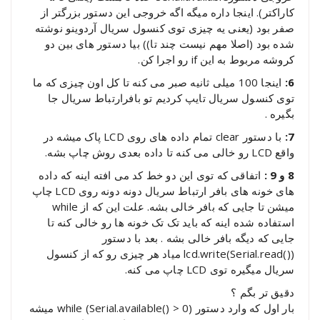
کاراکتر). اینجا داره میگه اگه خروجی این دستور بزرگتر از
صفر بود (یعنی یه چیزی توی کنسول سریال آردوینو نوشته
شده بود (اصلا مهم نیست چند تا)) بیا دستور های بین دو
کروشه مربوط به این if رو اجرا کن.
6:
اینجا 100 میلی ثانیه صبر می کنه تا کل اون چیزی که ما
توی کنسول سریال تایپ کردیم تو بافرارتباط سریال جا
بگیره .
7:
با دستور clear تمام داده های روی LCD پاک میشه در
واقع LCD رو خالی می کنه تا داده بعدی روش چاپ بشه.
8 و 9 :
اتفاقی که توی این دو خط کد می افته اینه که داده
های خونه های بافر ارتباط سریال دونه دونه روی LCD چاپ
میشن تا جایی که بافر خالی بشه. علت این که از while
استفاده شده اینه که باید تک تک خونه ها رو خالی کنه تا
جایی که دیگه بافر خالی بشه . بعد با دستور
(()lcd.write(Serial.read میاد هر چیزی رو که از کنسول
سریال میگیره توی LCD چاپ می کنه.
دقیق تر بگم ؟
بار اول که وارد دستور (while (Serial.available() > 0 میشه