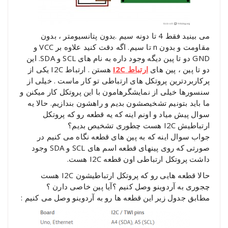
می بینید فقط 4 تا دونه سیم .بدون پتانسیومتر ، بدون
مقاومت و بدون n تا سیم. اگه دقت کنید علاوه بر VCC و
GND دو تا پین دیگه وجود داره به نام های SCL و SDA. این
دو تا پین ، پین های
ا
رتباط I2C
هستن . ارتباط I2C یکی از
پرکاربردترین پروتکل های ارتباطی تو کار ماست . خیلی از
سنسورها خیلی از نمایشگرهامون با این پروتکل کار میکنن و
ما باید بتونیم تشخیصشون بدیم و راهشون بندازیم. حالا یه
سوال پیش میاد و اونم اینه که یه قطعه رو که پروتکل
ارتباطیش I2C هست چطوری تشخیص بدیم؟
جواب سوال اینه که به پین های قطعه نگاه می کنیم در
صورتی که روی پینهای قطعه اسم های SCL و SDA وجود
داشت پروتکل ارتباطی اون قطعه I2C هست.
حالا قطعه هایی رو که پروتکل ارتباطیشون I2C هست
چجوری به آردوینو وصل کنیم ؟آیا پین خاصی دارن ؟
مطابق جدول زیر این قطعه ها رو به آردوینو وصل می کنیم :