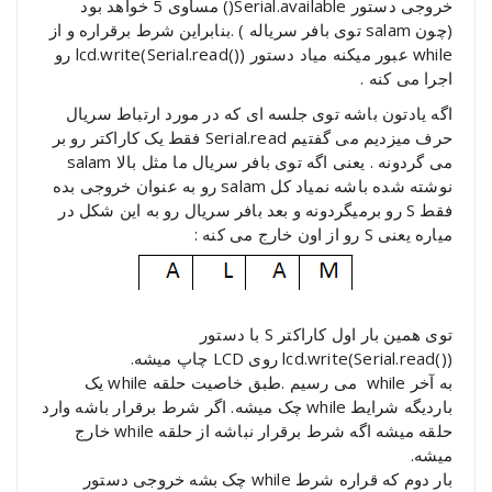
خروجی دستور Serial.available() مساوی 5 خواهد بود
(چون salam توی بافر سریاله ) .بنابراین شرط برقراره و از
while عبور میکنه میاد دستور (()lcd.write(Serial.read رو
اجرا می کنه .
اگه یادتون باشه توی جلسه ای که در مورد ارتباط سریال
حرف میزدیم می گفتیم Serial.read فقط یک کاراکتر رو بر
می گردونه . یعنی اگه توی بافر سریال ما مثل بالا salam
نوشته شده باشه نمیاد کل salam رو به عنوان خروجی بده
فقط S رو برمیگردونه و بعد بافر سریال رو به این شکل در
میاره یعنی S رو از اون خارج می کنه :
توی همین بار اول کاراکتر S با دستور
(()lcd.write(Serial.read روی LCD چاپ میشه.
به آخر while می رسیم .طبق خاصیت حلقه while یک
باردیگه شرایط while چک میشه. اگر شرط برقرار باشه وارد
حلقه میشه اگه شرط برقرار نباشه از حلقه while خارج
میشه.
بار دوم که قراره شرط while چک بشه خروجی دستور