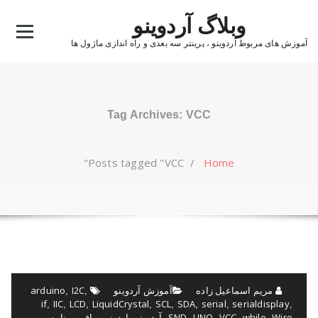
Ski
وبلاگ آردوینو
t
conten
آموزش های مربوط آردوینو ، پرینتر سه بعدی و راه اندازی ماژول ها
Tag Archives: VCC
Posts tagged "VCC"
/
Home
مریم اسماعیل زاده
آموزش آردوینو
I2C
arduino
,
,
if
IIC
LCD
LiquidCrystal
SCL
SDA
serial
serialdisplay
,
,
,
,
,
,
,
,
Wire
while
VCC
UNO
SND
آردوینو
اردونیو
بافر
برنامه
,
,
,
,
,
,
,
,
,