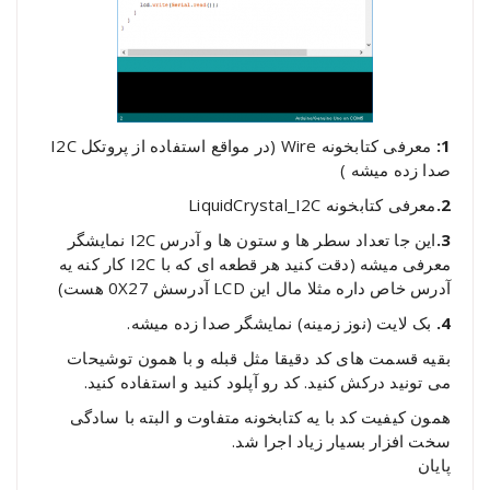
1:
معرفی کتابخونه Wire (در مواقع استفاده از پروتکل I2C
صدا زده میشه )
2.
معرفی کتابخونه LiquidCrystal_I2C
3.
این جا تعداد سطر ها و ستون ها و آدرس I2C نمایشگر
معرفی میشه (دقت کنید هر قطعه ای که با I2C کار کنه یه
آدرس خاص داره مثلا مال این LCD آدرسش 0X27 هست)
4.
بک لایت (نوز زمینه) نمایشگر صدا زده میشه.
بقیه قسمت های کد دقیقا مثل قبله و با همون توشیحات
می تونید درکش کنید. کد رو آپلود کنید و استفاده کنید.
همون کیفیت کد با یه کتابخونه متفاوت و البته با سادگی
سخت افزار بسیار زیاد اجرا شد.
پایان