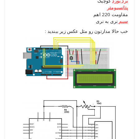
برد بورد
کوچیک
پتانسیومتر
مقاومت 220 اهم
سیم
نری به نری
خب حالا مدارتون رو مثل عکس زیر ببندید :