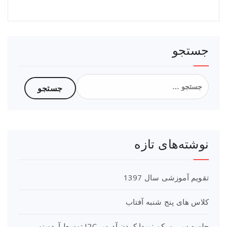
جستجو
جستجو
برای:
نوشته‌های تازه
تقویم آموزشی سال 1397
کلاس های پنج شنبه آفتاب
جلسه سی و یکم : پیدا کردن آدرس I2C توسط آردوینو