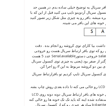
افر سریال یه توضیح خیلی ساده بدم. در همین حد
سول سریال آردوینو تایپ می کنید قبل از این که با
 سریال ذخیره میشه. بافر رو یه چیزی مثل شکل زیر تصور کنید
 خونه های این بافر می شینه.
داشت بیا کارای توی کروشه رو انجام بده . دقت
Serial.ava میاد تعداد متغیرهایی رو که توی بافر ارتباط سریال هست رو خروجی
میده. یعنی مثلا اگه شما تو کنسول سریال تایپ کرده باشید salam خروجی دستورSerial.available عدد 5 هست
ور بزرگتر از صفر بود (یعنی یه چیزی توی کنسول سریال
کروشه مربوط به این if رو اجرا کن.
 ما توی کنسول سریال تایپ کردیم تو بافرارتباط سریال
اتفاقی که توی این دو خط کد می افته اینه که داده های خونه های بافر ارتباط سریال دونه دونه روی LCD
میشن تا جایی که بافر خالی بشه. علت این که از while استفاده شده اینه که باید تک تک خونه ها رو خالی کنه
تا جایی که دیگه بافر خالی بشه . بعد با دستور (()lcd.write(Serial.read میاد هر چیزی رو که از کنسول سریال