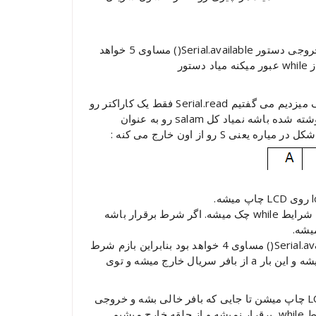
بار اول که وارد دستور (while (Serial.available() > 0 میشه خروجی دستور Serial.available() مساوی 5 خواهد
بود (چون salam توی بافر سریاله ) .بنابراین شرط برقراره و از while عبور میکنه میاد دستور
اگه یادتون باشه توی جلسه ای که در مورد ارتباط سریال حرف میزدیم می گفتیم Serial.read فقط یک کاراکتر رو
بر می گردونه . یعنی اگه توی بافر سریال ما مثل بالا salam نوشته شده باشه نمیاد کل salam رو به عنوان
به آخر while می رسیم .طبق خاصیت حلقه while یک باردیگه شرایط while چک میشه. اگر شرط برقرار باشه
بار دوم که قراره شرط while چک بشه خروجی دستور Serial.available() مساوی 4 خواهد بود بنابراین بازم شرط
برقراره و یک بار دیگه دستور (()lcd.write(Serial.read اجرا میشه و این بار a از بافر سریال خارج میشه و توی
اینطوریه که کارکاترها دونه دونه از بافر خارج میشن و روی LCD چاپ میشن تا جایی که بافر خالی بشه و خروجی