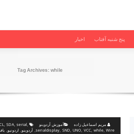
پنج شنبه آفتاب
اخبار
Tag Archives: while
مریم اسماعیل زاده
آموزش آردوینو
serial
SDA
CL
,
,
,
Wire
while
VCC
UNO
SND
serialdisplay
آردوینو
اردونیو
بافر
,
,
,
,
,
,
,
,