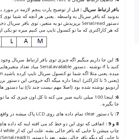
بافر ارتباط سریال :
قبل از توضیح پارت پنجم لازمه در مورد ب
بدونید که بافر سریال یه واسطه . یعنی هر آنچه که شما توی کن
دستور Serial.read بریزیدش تو یه متغیر، توی بافر
که هر کاراکتری که ما تو کنسول تایپ می کنیم میره تو یکی از
5:
این جا داریم میگیم اگه چیزی توی بافر ارتباط سریال وجود 
کنید با if نوشته . دستور ilable
(یعنی 5 تا کاراکتر). اینجا داره میگه اگه خروجی این دست
آردوینو نوشته شده بود (اصلا مهم نیست چند تا)) بیا دستور های بین دو 
6:
اینجا 100 میلی ثانیه صبر می کنه تا کل اون چیزی که
جا بگیره .
7:
با دستور clear تمام داده های روی LCD پاک میشه در واقع LCD رو خالی می کنه تا داده بعدی روش چاپ بشه.
8 و 9 :
چاپ 