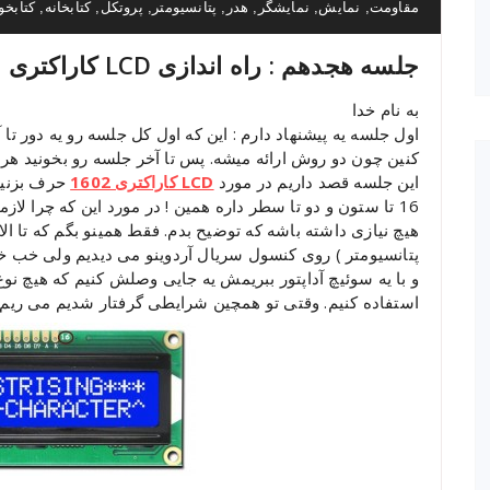
مقاومت
نمایش
نمایشگر
هدر
پتانسیومتر
پروتکل
کتابخانه
کتابخو
,
,
,
,
,
,
,
جلسه هجدهم : راه اندازی LCD کاراکتری 1602
به نام خدا
اول جلسه یه پیشنهاد دارم : این که اول کل جلسه رو یه دور 
کنین چون دو روش ارائه میشه. پس تا آخر جلسه رو بخونید هر 
این جلسه قصد داریم در مورد
LCD کاراکتری 1602
هیچ نیازی داشته باشه که توضیح بدم. فقط همینو بگم که تا ال
پتانسیومتر ) روی کنسول سریال آردوینو می دیدیم ولی خب خیل
و با یه سوئیچ آداپتور ببریمش یه جایی وصلش کنیم که هیچ نو
استفاده کنیم. وقتی تو همچین شرایطی گرفتار شدیم می ریم سراغ ا