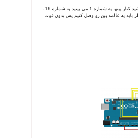
این نمایشگر 16 تا پایه داره که اگه به عکس بالا یه کم دقیق بشید کنار پینها یه شماره 1 می بینید یه شماره 16 .
ت به همین خاطر باید یه عالمه پین رو وصل کنیم پس بدون فوت