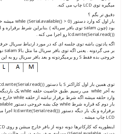
میگیره توی LCD چاپ می کنه.
دقیق تر بگم ؟
(()lcd.write(Serial.read رو اجرا می کنه .
خروجی بده فقط S رو برمیگردونه و بعد بافر سریال رو به این شکل در میاره یعنی S رو از اون خارج می کنه :
توی همین بار اول کاراکتر S با دستور (()lcd.write(Serial.read روی LCD چاپ میشه.
وارد حلقه میشه اگه شرط برقرار نباشه از حلقه while خارج میشه.
LCD چاپ میشه .
دستور Serial.available() مساوی صفر بشه. در این حالت شرط while برقرار نمیشه و از حلقه خارج میشیم.