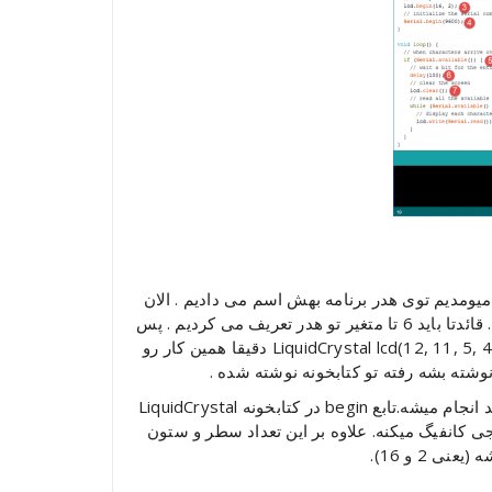
میومدیم توی هدر برنامه بهش اسم می دادیم . الان
اگه بشمارید 6 تا سیم از LCD وصل کردیم به پین های آردوینو . قائدتا باید 6 تا متغیر تو هدر تعریف می کردیم . پس
کو ؟ چرا نکردیم ؟ همین خط دستوری که اینجا نوشتیم (LiquidCrystal lcd(12, 11, 5, 4, 3, 2 دقیقا همین کار رو
نوشته بشه رفته تو کتابخونه نوشته شده .
توی این قسمت کانفیگ پین هایی که تو قسمت 2 معرفی شد انجام میشه.تابع begin در کتابخونه LiquidCrystal
صورت ورودی / خروجی کانفیگ میکنه. علاوه بر این تعداد سطر و ستون