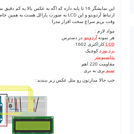
ارتباط آردوینو و این LCD به صورت پارالل هس
وقت بریم سراغ سخت افزار مدرا .
مواد لازم :
هر نمونه
آردوینو
در دسترس
LCD
کاراکتری 1602
برد بورد
کوچیک
پتانسیومتر
مقاومت 220 اهم
سیم
نری به نری
خب حالا مدارتون رو مثل عکس زیر ببندید :