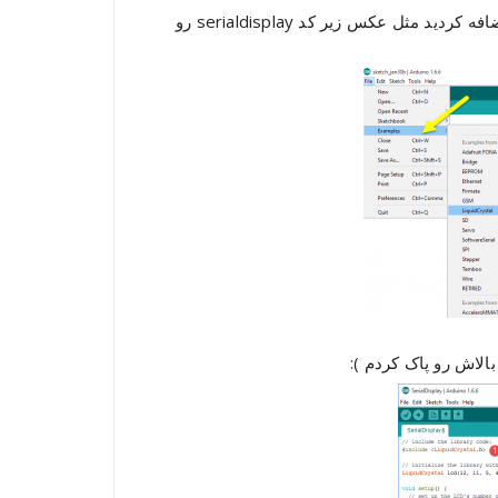
بعد از این که کتابخونه رو به صورت موفقیت آمیز به آردوینو اضافه کردید مثل عکس زیر کد serialdisplay رو
الاش رو پاک کردم ):