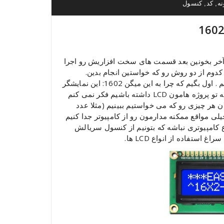
نه
کد
کنسول
,
,
تا آخر بخونین بعد قسمت های سخت افزاریش رو اجرا
کدوم از دو روش رو که خواستین انجام بدین.
حرف بزنیم . اول بگیم که چرا به این میگن 1602: این نمایشگر
16 تا ستون و دو تا سطر داره همین ! در مورد این که چرا لازمه تو پروژه هامون LCD داشته باشیم فکر نمی کنم
ان هر چیزی رو که می خواستیم ببینیم (مثلا عدد
ی مواقع ممکنه مدارمون رو از کامپیوتر جدا کنیم
ع کامپیوتری نباشه که بتونیم از کنسول سریالش
ستفاده از انواع LCD ها.