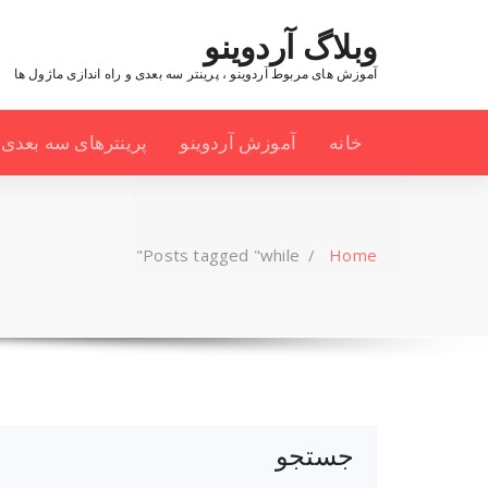
Ski
t
وبلاگ آردوینو
conten
آموزش های مربوط آردوینو ، پرینتر سه بعدی و راه اندازی ماژول ها
خانه
آموزش آردوینو
پرینترهای سه بعدی
Posts tagged "while"
/
Home
جستجو