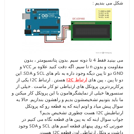
شکل می بندیم :
می بینید فقط 4 تا دونه سیم .بدون پتانسیومتر ، بدون
مقاومت و بدون n تا سیم. اگه دقت کنید علاوه بر VCC و
GND دو تا پین دیگه وجود داره به نام های SCL و SDA. این
دو تا پین ، پین های
ا
رتباط I2C
هستن . ارتباط I2C یکی از
پرکاربردترین پروتکل های ارتباطی تو کار ماست . خیلی از
سنسورها خیلی از نمایشگرهامون با این پروتکل کار میکنن و
ما باید بتونیم تشخیصشون بدیم و راهشون بندازیم. حالا یه
سوال پیش میاد و اونم اینه که یه قطعه رو که پروتکل
ارتباطیش I2C هست چطوری تشخیص بدیم؟
جواب سوال اینه که به پین های قطعه نگاه می کنیم در
صورتی که روی پینهای قطعه اسم های SCL و SDA وجود
داشت پروتکل ارتباطی اون قطعه I2C هست.