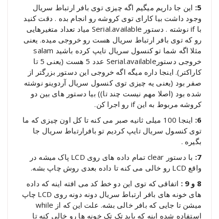
5:
این جا داریم میگیم اگه چیزی توی بافر ارتباط سریال
وجود داشت بیا کارای توی کروشه رو انجام بده . دقت کنید
با if نوشته . دستور Serial.available میاد تعداد متغیرهایی
رو که توی بافر ارتباط سریال هست رو خروجی میده. یعنی
مثلا اگه شما تو کنسول سریال تایپ کرده باشید salam
خروجی دستورSerial.available عدد 5 هست (یعنی 5 تا
کاراکتر). اینجا داره میگه اگه خروجی این دستور بزرگتر از
صفر بود (یعنی یه چیزی توی کنسول سریال آردوینو نوشته
شده بود (اصلا مهم نیست چند تا)) بیا دستور های بین دو
کروشه مربوط به این if رو اجرا کن.
6:
اینجا 100 میلی ثانیه صبر می کنه تا کل اون چیزی که ما
توی کنسول سریال تایپ کردیم تو بافرارتباط سریال جا
بگیره .
7:
با دستور clear تمام داده های روی LCD پاک میشه در
واقع LCD رو خالی می کنه تا داده بعدی روش چاپ بشه.
8 و 9 :
اتفاقی که توی این دو خط کد می افته اینه که داده
های خونه های بافر ارتباط سریال دونه دونه روی LCD چاپ
میشن تا جایی که بافر خالی بشه. علت این که از while
استفاده شده اینه که باید تک تک خونه ها رو خالی کنه تا