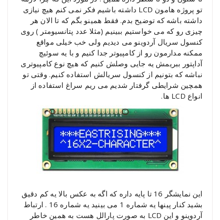
تو پروژه هامون LCD داشته باشیم فکر نمی کنم هیچ نیازی
داشته باشه که توضیح بدم. فقط همینو بگم که تا الان هر
چیزی رو که می خواستیم ببینیم (مثلا عدد پتانسیومتر ) روی
کنسول سریال آردوینو می دیدیم ولی خب خیلی مواقع
ممکنه مدارمون رو از کامپیوتر جدا کنیم و با یه سوئیچ
آداپتور ببریمش یه جایی وصلش کنیم که هیچ نوع کامپیوتری
نباشه که بتونیم از کنسول سریالش استفاده کنیم. وقتی تو
همچین شرایطی گرفتار شدیم می ریم سراغ استفاده از
انواع LCD ها.
این نمایشگر 16 تا پایه داره که اگه به عکس بالا یه کم دقیق
بشید کنار پینها یه شماره 1 می بینید یه شماره 16 . ارتباط
آردوینو و این LCD به صورت پارالل هست به همین خاطر