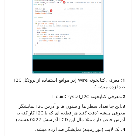
1:
معرفی کتابخونه Wire (در مواقع استفاده از پروتکل I2C
صدا زده میشه )
2.
معرفی کتابخونه LiquidCrystal_I2C
3.
این جا تعداد سطر ها و ستون ها و آدرس I2C نمایشگر
معرفی میشه (دقت کنید هر قطعه ای که با I2C کار کنه یه
آدرس خاص داره مثلا مال این LCD آدرسش 0X27 هست)
4.
بک لایت (نوز زمینه) نمایشگر صدا زده میشه.