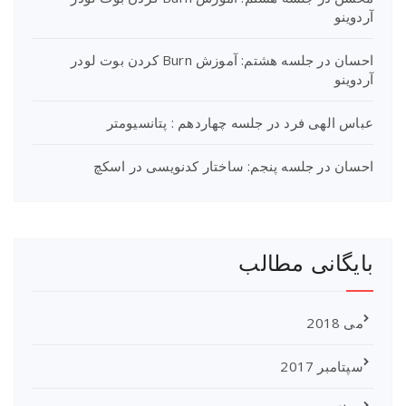
آردوینو
احسان
در
جلسه هشتم: آموزش Burn کردن بوت لودر
آردوینو
عباس الهی فرد
در
جلسه چهاردهم : پتانسیومتر
احسان
در
جلسه پنجم: ساختار کدنویسی در اسکچ
بایگانی مطالب
می 2018
سپتامبر 2017