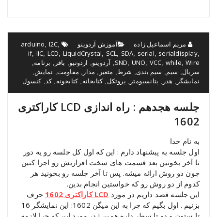
مریم اسماعیل زاده
آموزش آردوینو
I2C
arduino
,
,
if
IIC
LCD
LiquidCrystal
SCL
SDA
serial
serialdisplay
,
,
,
,
,
,
,
,
Wire
while
VCC
UNO
SND
آردوینو
اردونیو
بافر
برنامه
,
,
,
,
,
,
,
,
,
سریال
سیم
سیم بندی
شرط
متغیر
مدار
مقاومت
نمایش
,
,
,
,
,
,
,
,
نمایشگر
هدر
پتانسیومتر
پروتکل
کتابخانه
کتابخونه
کد
کنسول
,
,
,
,
,
,
,
جلسه هجدهم : راه اندازی LCD کاراکتری
1602
به نام خدا
اول جلسه یه پیشنهاد دارم : این که اول کل جلسه رو یه دور
تا آخر بخونین بعد قسمت های سخت افزاریش رو اجرا کنین
چون دو روش ارائه میشه. پس تا آخر جلسه رو بخونید هر
کدوم از دو روش رو که خواستین انجام بدین.
این جلسه قصد داریم در مورد
LCD کاراکتری 1602
حرف
بزنیم . اول بگیم که چرا به این میگن 1602: این نمایشگر 16
تا ستون و دو تا سطر داره همین ! در مورد این که چرا لازمه