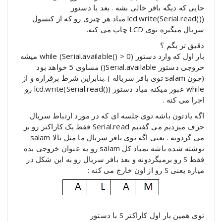
جایی که دیگه بافر خالی بشه . بعد با دستور
(()lcd.write(Serial.read میاد هر چیزی رو که از کنسول
سریال میگیره توی LCD چاپ می کنه.
دقیق تر بگم ؟
بار اول که وارد دستور (while (Serial.available() > 0 میشه
خروجی دستور Serial.available() مساوی 5 خواهد بود
(چون salam توی بافر سریاله ) .بنابراین شرط برقراره و از
while عبور میکنه میاد دستور (()lcd.write(Serial.read رو
اجرا می کنه .
اگه یادتون باشه توی جلسه ای که در مورد ارتباط سریال
حرف میزدیم می گفتیم Serial.read فقط یک کاراکتر رو بر
می گردونه . یعنی اگه توی بافر سریال ما مثل بالا salam
نوشته شده باشه نمیاد کل salam رو به عنوان خروجی بده
فقط S رو برمیگردونه و بعد بافر سریال رو به این شکل در
میاره یعنی S رو از اون خارج می کنه :
توی همین بار اول کاراکتر S با دستور