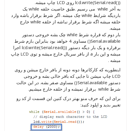
(()lcd.write(Serial.read روی LCD چاپ میشه.
به آخر while می رسیم .طبق خاصیت حلقه while یک
باردیگه شرایط while چک میشه. اگر شرط برقرار باشه وارد
حلقه میشه اگه شرط برقرار نباشه از حلقه while خارج
میشه.
بار دوم که قراره شرط while چک بشه خروجی دستور
Serial.available() مساوی 4 خواهد بود بنابراین بازم شرط
برقراره و یک بار دیگه دستور (()lcd.write(Serial.read اجرا
میشه و این بار a از بافر سریال خارج میشه و توی LCD چاپ
میشه .
اینطوریه که کارکاترها دونه دونه از بافر خارج میشن و روی
LCD چاپ میشن تا جایی که بافر خالی بشه و خروجی
دستور Serial.available() مساوی صفر بشه. در این حالت
شرط while برقرار نمیشه و از حلقه خارج میشیم.
برای این که حرف منو بهتر درک کنین این قسمت از کد رو
تغییر بدید و اپلود کنید: