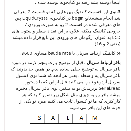
اینجا نوشته بشه رفته تو کتابخونه نوشته شده .
3.
توی این قسمت کانفیگ پین هایی که تو قسمت 2 معرفی
شد انجام میشه.تابع begin در کتابخونه LiquidCrystal پین
های معرفی شده در قسمت 2 رو به صورت ورودی /
خروجی کانفیگ میکنه. علاوه بر این تعداد سطر و ستون های
LCD به عنوان آرگومان های ورودی این تابع قرار داده میشه
(یعنی 2 و 16).
4:
کانفیگ ارتباط سریال با baude rate مساوی 9600.
بافر ارتباط سریال :
قبل از توضیح پارت پنجم لازمه در مورد
بافر سریال یه توضیح خیلی ساده بدم. در همین حد بدونید که
بافر سریال یه واسطه . یعنی هر آنچه که شما توی کنسول
سریال آردوینو تایپ می کنید قبل از این که با دستور
Serial.read بریزیدش تو یه متغیر، توی بافر سریال ذخیره
میشه. بافر رو یه چیزی مثل شکل زیر تصور کنید که هر
کاراکتری که ما تو کنسول تایپ می کنیم میره تو یکی از
خونه های این بافر می شینه.