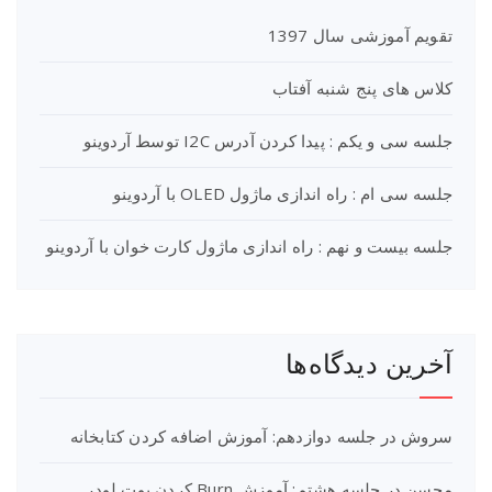
تقویم آموزشی سال 1397
کلاس های پنج شنبه آفتاب
جلسه سی و یکم : پیدا کردن آدرس I2C توسط آردوینو
جلسه سی ام : راه اندازی ماژول OLED با آردوینو
جلسه بیست و نهم : راه اندازی ماژول کارت خوان با آردوینو
آخرین دیدگاه‌ها
سروش
در
جلسه دوازدهم: آموزش اضافه کردن کتابخانه
محسن
در
جلسه هشتم: آموزش Burn کردن بوت لودر