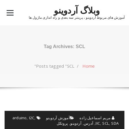
Ski
وبلاگ آردوینو
t
conten
آموزش های مربوط آردوینو ، پرینتر سه بعدی و راه اندازی ماژول ها
Tag Archives: SCL
Posts tagged "SCL"
/
Home
مریم اسماعیل زاده
آموزش آردوینو
I2C
arduino
,
,
SDA
SCL
IIC
آدرس
آردوینو
پروتکل
,
,
,
,
,