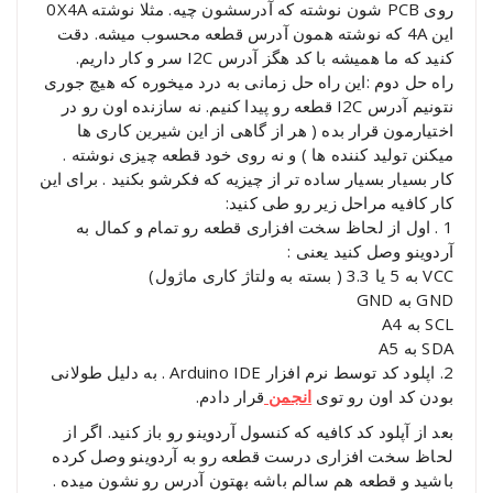
روی PCB شون نوشته که آدرسشون چیه. مثلا نوشته 0X4A
این 4A که نوشته همون آدرس قطعه محسوب میشه. دقت
کنید که ما همیشه با کد هگز آدرس I2C سر و کار داریم.
راه حل دوم :این راه حل زمانی به درد میخوره که هیچ جوری
نتونیم آدرس I2C قطعه رو پیدا کنیم. نه سازنده اون رو در
اختیارمون قرار بده ( هر از گاهی از این شیرین کاری ها
میکنن تولید کننده ها ) و نه روی خود قطعه چیزی نوشته .
کار بسیار بسیار ساده تر از چیزیه که فکرشو بکنید . برای این
کار کافیه مراحل زیر رو طی کنید:
1 . اول از لحاظ سخت افزاری قطعه رو تمام و کمال به
آردوینو وصل کنید یعنی :
VCC به 5 یا 3.3 ( بسته به ولتاژ کاری ماژول)
GND به GND
SCL به A4
SDA به A5
2. اپلود کد توسط نرم افزار Arduino IDE . به دلیل طولانی
بودن کد اون رو توی
انجمن
قرار دادم.
بعد از آپلود کد کافیه که کنسول آردوینو رو باز کنید. اگر از
لحاظ سخت افزاری درست قطعه رو به آردوینو وصل کرده
باشید و قطعه هم سالم باشه بهتون آدرس رو نشون میده .