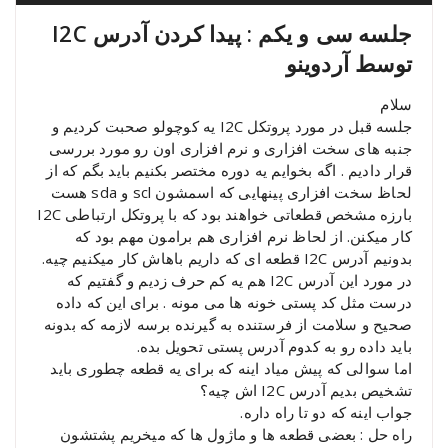
جلسه سی و یکم : پیدا کردن آدرس I2C
توسط آردوینو
سلام
جلسه قبل در مورد پروتکل I2C یه کوچولو صحبت کردیم و
جنبه های سخت افزاری و نرم افزاری اون رو مورد بررسی
قرار دادیم . اگه بخوایم یه دوره مختصر بکنیم باید بگم که از
لحاظ سخت افزاری پینهایی که اسمشون scl و sda هست
بارزه مشخص قطعاتی خواهند بود که با پروتکل ارتباطی I2C
کار میکنن. از لحاظ نرم افزاری هم برامون مهم بود که
بدونیم آدرس I2C قطعه ای که داریم باهاش کار میکنیم چیه.
در مورد این آدرس I2C هم یه کم حرف زدیم و گفتیم که
درست مثل کد پستی خونه ها می مونه . برای این که داده
صحیح و سلامت از فرستنده به گیرنده برسه لازمه که بدونه
باید داده رو به کدوم آدرس پستی تحویل بده.
اما سوالی که پیش میاد اینه که برای یه قطعه چطوری باید
تشخیص بدیم آدرس I2C اش چیه؟
جواب اینه که دو تا راه داره.
راه حل : بعضی قطعه ها و ماژول ها که میخریم پشتشون