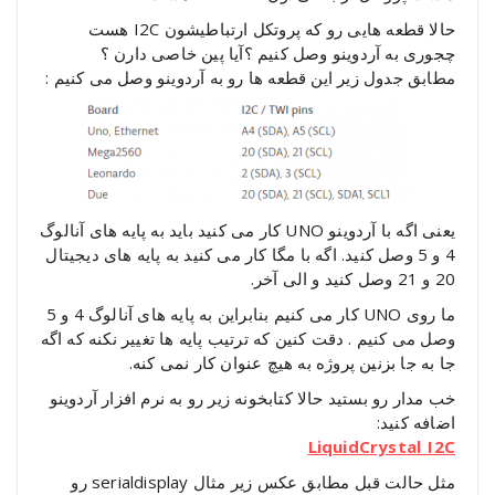
حالا قطعه هایی رو که پروتکل ارتباطیشون I2C هست
چجوری به آردوینو وصل کنیم ؟آیا پین خاصی دارن ؟
مطابق جدول زیر این قطعه ها رو به آردوینو وصل می کنیم :
یعنی اگه با آردوینو UNO کار می کنید باید به پایه های آنالوگ
4 و 5 وصل کنید. اگه با مگا کار می کنید به پایه های دیجیتال
20 و 21 وصل کنید و الی آخر.
ما روی UNO کار می کنیم بنابراین به پایه های آنالوگ 4 و 5
وصل می کنیم . دقت کنین که ترتیب پایه ها تغییر نکنه که اگه
جا به جا بزنین پروژه به هیچ عنوان کار نمی کنه.
خب مدار رو بستید حالا کتابخونه زیر رو به نرم افزار آردوینو
اضافه کنید:
LiquidCrystal_I2C
مثل حالت قبل مطابق عکس زیر مثال serialdisplay رو