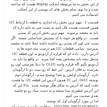
از این بخش به ما مربوطه آبجکت display هست که ساخته
شده و ما توی تمام بخش های کد نویسی از این آبجکت
استفاده می کنیم.
قسمت 3 : مهم ترین بخش راه اندازی یه قطعه با ارتباط I2C
همین قسمت هست. فک کنید یه پست چی یه نامه داره که
باید به مقصد برسونه . مهم ترین بخش آدرس کد پستی
هست . در واقع هر خونه با کد پستیش شناسایی میشه . اگر
پست چی اون کد پستی رو نداشته باشه عملا نامه به مقصد
نمیرسه . تمامی قطعات I2C هم درست مثه خونه ها یه
آدرس دارن . داده ای که قراره از آردوینو به اون قطعه I2C
منتقل بشه باید مشخص بشه کجا میره . در واقع ما باید به
آردوینو بگیم اگه قراره واسه OLED ما دیتا بفرستی اون رو
بفرست به فلان آدرس . این خط کد رو ببیند. دو تا ارگومان
داره . آرگومان اولش رو بعدا توضیح میدم ، آرگومان دوم
نوشته 0x3C . این 3C همون آدرس این قطعه I2C ما هست .
دقت کنید که آدرس به شکل هگز نوشته شده . حالا این که
این آدرس چطوری پیدا میشه و به دست میاد رو تو جلسه
بعدی صحبت می کنیم.
اما در مورد آرگومان اول که نوشته
SSD1306_SWITCHCAPVCC . یه قانون ثابت در مورد راه