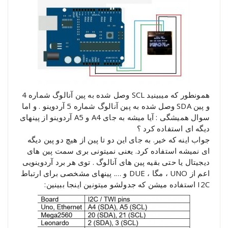
همونطور که میبینید SCL وصل شده به پین آنالوگ شماره 4
و پین SDA وصل شده به پین آنالوگ شماره 5 آردوینو . و اما
سوال همیشگی : آیا میشه به جای A4 و A5 آردوینو از پینهای
دیگه ای استفاده کرد ؟
جواب اینه که خیر. به جای این دو تا پین از هیچ دو پین دیگه
ای نمیشه استفاده کرد. یعنی نمیتونی بری سمت پین های
دیجیتال یا حتی بقیه پین های آنالوگ . توی هر برد آردوینویی
اعم از UNO ، مگا ، DUE و …. پینهای مشخصی برای ارتباط
I2C استفاده میشن که جدولشو میتونین اینجا ببینین: