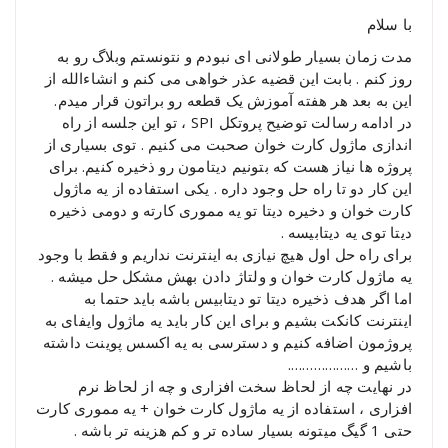
با سلام
مدت زمان بسیار طولانی ای نبودم و نتونستم وبلاگ رو به
روز کنم . بابت این قضیه عذر خواهی می کنم و انشاءالله از
این به بعد هر هفته آموزش یک قطعه رو براتون قرار میدم.
در ادامه رسالت توضیح پروتکل SPI ، تو این جلسه از راه
اندازی ماژول کارت خوان صحبت می کنیم . توی بسیاری از
پروژه ها نیاز هست که بتونیم دیتامون رو ذخیره کنیم. برای
این کار دو تا راه حل وجود داره . یکی استفاده از یه ماژول
کارت خوان و دخیره دیتا تو یه مموری کارته و دومی ذخیره
دیتا توی یه دیتابیسه .
برای راه حل اول هیچ نیازی به اینترنت نداریم و فقط با وجود
یه ماژول کارت خوان و ولتاژ دادن بهش مشکل حل میشه .
اما اگر هدف ذخیره دیتا تو دیتابیس باشه باید حتما به
اینترنت کانکت بشیم و برای این کار باید یه ماژول وایفای به
پروژمون اضافه کنیم و دسترسی به یه اکسس پوینت داشته
باشیم و ……………….
در نهایت چه از لحاظ سخت افزاری و چه از لحاظ نرم
افزاری ، استفاده از یه ماژول کارت خوان + یه مموری کارت
حتی 1 گیگ میتونه بسیار ساده تر و کم هزینه تر باشه .