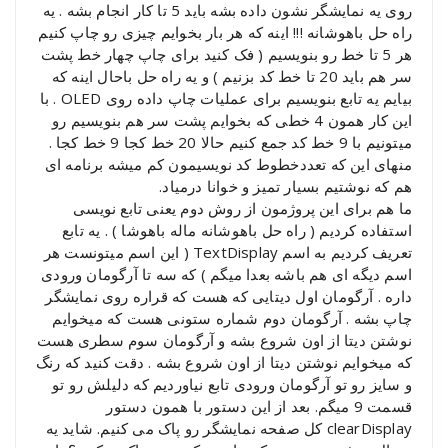
روی یه نمایشگر نشون داده بشه باید 5 تا کار انجام بشه . یه
راه حل باهوشانه !!! اینه که هر بار بخوایم چیزی رو چاپ کنیم
هر 5 تا خط رو بنویسیم ( فک کنید برای چاپ چهار خط پشت
سر هم باید 20 تا خط کد بزنیم ) و یه راه حل باحال اینه که
بیایم یه تابع بنویسیم برای عملیات چاپ داده روی OLED . با
این کار همون 4 خطی که بخوایم پشت سر هم بنویسیم رو
میتونیم با 9 خط کد جمع کنیم حالا 20 خط کجا 9 خط کجا .
منهای این که تعددخطوط کد نویسیمون کم میشه برنامه ای
هم که نوشتیم بسیار تمیز و خوانا درمیاد.
ما هم برای این پروژمون از روش دوم یعنی تابع نویسی
استفاده کردیم ( راه حل باهوشانه ماله باهوشا ) . یه تابع
تعریف کردیم به اسم TextDisplay ( این اسم میتونست هر
اسم دیگه ای هم باشه بعدا میگم ) که سه تا آرگومان ورودی
داره . آرگومان اول دیتایی که هست که قراره روی نمایشگر
چاپ بشه . آرگومان دوم شماره ستونی هست که میخوایم
نوشتن دیتا از اون شروع بشه و آرگومان سوم سطری هست
که میخوایم نوشتن دیتا از اون شروع بشه . دقت کنید که رنگ
و سایز رو تو آرگومان ورودی تابع نیاوردیم که دلیلش رو تو
قسمت 9 میگم. بعد از این دستور با همون دستور
clearDisplay کل صفحه نمایشگر رو پاک می کنیم. شاید یه