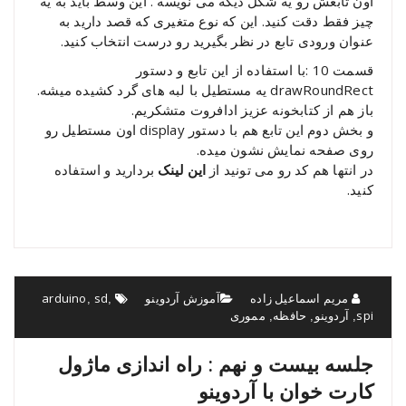
اون تابعش رو یه شکل دیگه می نویسه . این وسط باید به یه
چیز فقط دقت کنید. این که نوع متغیری که قصد دارید به
عنوان ورودی تابع در نظر بگیرید رو درست انتخاب کنید.
قسمت 10 :با استفاده از این تابع و دستور
drawRoundRect یه مستطیل با لبه های گرد کشیده میشه.
باز هم از کتابخونه عزیز ادافروت متشکریم.
و بخش دوم این تابع هم با دستور display اون مستطیل رو
روی صفحه نمایش نشون میده.
در انتها هم کد رو می تونید از
این لینک
بردارید و استفاده
کنید.
مریم اسماعیل زاده
آموزش آردوینو
sd
arduino
,
,
spi
آردوینو
حافظه
مموری
,
,
,
جلسه بیست و نهم : راه اندازی ماژول
کارت خوان با آردوینو