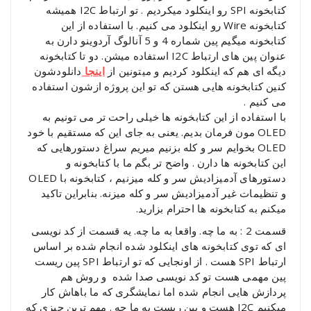
کتابخونه SPI رو اینکلود میکردیم . تو ارتباط I2C همیشه
کتابخونه Wire رو اینکلود می کنیم. با استفاده از این
کتابخونه میگیم پین شماره 4 و 5 آنالوگ آردوینو دارن به
عنوان پین های ارتباط I2C استفاده میشن. دو تا کتابخونه
دیگه ای هم که اینکلود کردیم و میتونین از
اینجا
دانلودشون
کنین کتابخونه هایی هستن که تو این پروژه ازشون استفاده
می کنیم .
با استفاده از این کتابخونه ها خیلی راحت تر می تونیم به
OLED مون فرمان بدیم. یعنی به جای این که مستقیم با خود
OLED بخوایم سر و کله بزنیم میریم سراغ دستورهایی که
این کتابخونه ها دارن . واضح تر بگم ما با کتابخونه و
دستورهای آدمیزادیش سر و کله میزنیم ، کتابخونه با OLED
و تنظیمات غیر آدمیزادیش سر و کله میزنه. بنابراین تاکید
میکنم به کتابخونه ها احترام بزارید.
قسمت 2 : به ما چه. واقعا به ما چه. یه قسمت از کد نویسی
ای که توی کتابخونه های اینکلود شده انجام شده بر اساس
ارتباط SPI هست . از اونجایی که تو ارتباط SPI پین ریست
پین مهمی هست تو کد نویسی صدا شده و روش هم
پردازش هایی انجام شده اما نمایشگری که ما باهاش کار
میکنیم I2C هست و پین ریست به ما چه . مهم ترین چیزی که