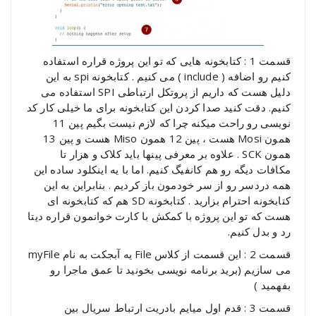
قسمت 1 : کتابخونه هایی که تو این پروژه قراره استفاده
کنیم رو اضافه ( include ) می کنیم . کتابخونه spi به این
دلیل هست که داریم از پروتکل ارتباطی SPI استفاده می
کنیم. دقت کنید صدا کردن این کتابخونه برای ما خیلی کار کد
نویسی رو راحت میکنه چرا که لازم نیست بگیم پین 11
همون Mosi هست ، پین 12 همون Miso هست و پین 13
همون SCK . علاوه بر معرفی پینها باید کلاک و هزار تا
مکافات دیگه رو هم کانفیگ کنیم. اما با یه اینکلود ساده این
همه دردسر رو از سر خودمون باز کردیم . بنابراین به این
کتابخونه احترام بزارید . کتابخونه SD هم که کتابخونه ای
هست که تو این پروژه با کمکش با کارت خوانمون قراره دیتا
رد و بدل کنیم.
قسمت 2 : این قسمت از کلاس File یه آبجکت به نام myFile
می سازیم (برید برنامه نویسی بخونید تا عمق ماجرا رو
بفهمید )
قسمت 3 : قدم اول میایم بادریت ارتباط سریال بین