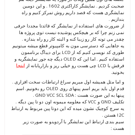
صحبت کردیم . نمایشگر کاراکتری 1602 . و این دومین
نمایشگری هست که قصد داریم روش تمرکز کنیم و راه
بندازیم .
از ضرورت های استفاده از نمایشگر که قائدتا مجددا حرفی
نمی زنم چرا که بر هیچکس پوشیده نیست توی پروژه ها
چقدر می تونه کار رو زیبا کنه و البته کار رو راه بندازه .
یه جاهایی که دسترسی مون به کامپیوتر قطع میشه میتونیم
طوری کد نویسی کنیم که از LCD برای دیباگ برناممون
استفاده کنیم . اما این که OLED دیگه چه جور نمایشگریه و
فرقش با LCD چی هست رو خیلی ریز و بازاریابانه از
اینجا
بخونید.
و اما مثل همیشه اول میریم سراغ ارتباطات سخت افزاری .
قدم اول باید بریم اسم پینهای روی OLED رو بخونیم. اسم
پینها به این صورت هست : GND VCC SCL SDA .
تکلیف GND و VCC که معلومه میمونه اون دو تا پین دیگه .
یه سرچ کوچیک نشون میده که این دوتا پین مربوط به ارتباط
I2C هستن .
سیم بندی ارتباط این نمایشگر با آردوینو به صورت زیر
هست :