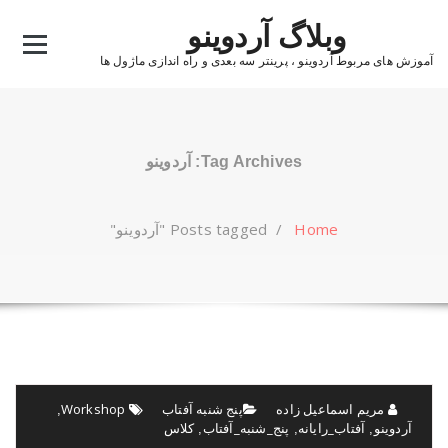
Ski
وبلاگ آردوینو
t
conten
آموزش های مربوط آردوینو ، پرینتر سه بعدی و راه اندازی ماژول ها
Tag Archives: آردوینو
Home
/
Posts tagged "آردوینو"
مریم اسماعیل زاده
پنج شنبه آفتاب
Workshop
,
آردوینو
آفتاب_رایانه
پنج_شنبه_آفتاب
کلاس
,
,
,