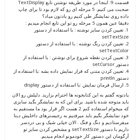
قسمت 9: اینجا در مورد طریقه نوشتن تابع TextDisplay
صحبت می کنیم. 5 مرحله ای رو که لازم بود تا برای چاپ
داده روی نمایشگر طی کنیم رو یادتون میاد؟
دقیقا عین همون 5 مرحله رو تو این تابع انجام میدیم :
1. تعیین کردن سایز نوشته : با استفاده از دستور
setTextSize
2. تعیین کردن رنگ نوشته : با استفاده از دستور
setTextColor
3. تعیین کردن نقطه شروع برای نوشتن : با استفاده از
دستور setCursor
4. تعیین کردن متنی که قرار نمایش داده بشه :با استفاده از
دستور println
5. ارسال فرمان نمایش :با استفاده از دستور display
یادتونه گفتم به این کتابخونه ها احترام بزارید. دلیلش رو الان
باید متوجه شده باشید. برای این که به نمایشگر بگید سایزی
که میخوام استفاده کنم 2 هست اگر قرار بود ما مستقیم به
خود نمایشگر بگیم باید میرفتیم به رجیسترهای داخلیش دیتا
میفرستادیم و دنگ و فنگ . الان خیلی شیک و بی دردسر
داریم با دستور setTextSize و مشخص کردن سایز تو
آرگومان این دستور کار خودمونو انجام میدیم.