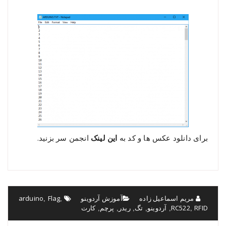
برای دانلود عکس ها و کد به
این لینک
انجمن سر بزنید.
مریم اسماعیل زاده
آموزش آردوینو
Flag
arduino
,
,
RFID
RC522
آردوینو
تگ
ریدر
پرچم
کارت
,
,
,
,
,
,