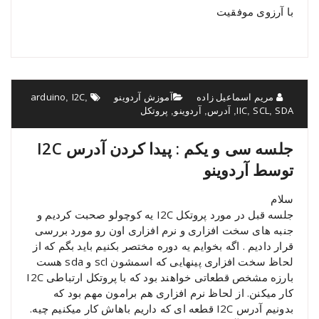
با آرزوی موفقیت
مریم اسماعیل زاده
آموزش آردوینو
I2C
arduino
,
,
SDA
SCL
IIC
آدرس
آردوینو
پروتکل
,
,
,
,
,
جلسه سی و یکم : پیدا کردن آدرس I2C
توسط آردوینو
سلام
جلسه قبل در مورد پروتکل I2C یه کوچولو صحبت کردیم و
جنبه های سخت افزاری و نرم افزاری اون رو مورد بررسی
قرار دادیم . اگه بخوایم یه دوره مختصر بکنیم باید بگم که از
لحاظ سخت افزاری پینهایی که اسمشون scl و sda هست
بارزه مشخص قطعاتی خواهند بود که با پروتکل ارتباطی I2C
کار میکنن. از لحاظ نرم افزاری هم برامون مهم بود که
بدونیم آدرس I2C قطعه ای که داریم باهاش کار میکنیم چیه.