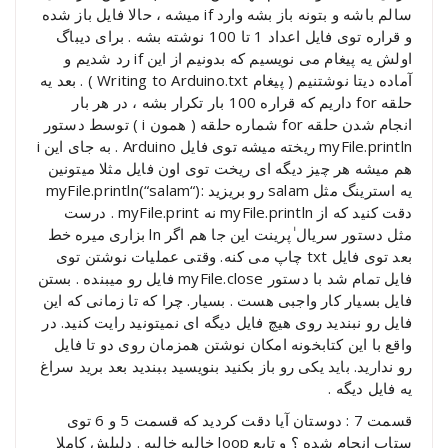
سالم باشه و بتونه باز بشه وارد if میشه ، حالا فایل باز شده
و قراره توی فایل اعداد 1 تا 100 نوشته بشه . برای دیباگ
اولش یه پیغام می نویسیم که بدونیم از این if رد شدیم و
آماده دیتا نوشتنیم ( پیغام Writing to Arduino.txt ) . بعد یه
حلقه for داریم که قراره 100 بار تکرار بشه ، در هر بار
انجام شدن حلقه for شماره حلقه ( همون i ) توسط دستور
myFile.println ریخته میشه توی فایل Arduino . به جای این i
هم میشه هر چیز دیگه ای ریخت توی اون فایل مثلا میتونین
یه استرینگ مثل salam رو بریزید :(“myFile.println(“salam
دقت کنید که از myFile.println نه myFile.print . درست
مثل دستور سریال ٰ‌پرینت این جا هم اگر ln بزاری میره خط
بعد توی فایل txt چاپ می کنه. وقتی عملیات نوشتن توی
فایل تمام شد با دستور myFile.close فایل رو میبنده . بستن
فایل بسیار کار واجبی هست . بسیار. چرا که تا زمانی که این
فایل رو نبندید روی هیچ فایل دیگه ای نمیتونید رایت کنید. در
واقع با این کتابخونه امکان نوشتن همزمان روی دو تا فایل
رو ندارید. باید یکی رو باز بکنید بنویسید ببندید بعد برید سراغ
یه فایل دیگه .
قسمت 7 : دوستان آیا دقت کردید که قسمت 5 و 6 توی
ستاپ انجام شده ؟ و تابع loop خالیه خالیه . دلیلش کاملا