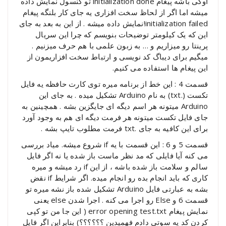
اوکی باشه پیغام initialization done تو کنسول نمایش داده
میشه اما اگر از لحاظ سخت افزاری یه جای کار بلنگه پیغام
initialization failed!نمایش داده میشه . از این به بعد به جای
این که یک کیلومتر توضیحات بنویسم که چرا این سریال
پرینتا رو میزاریم و … به زبون علمی با هم حرف میزنیم .
میگیم برای دیباگ کد نویسی و ارتباط سخت افزاریمون از
این پیغام ها استفاده می کنیم.
قسمت 4 : این خط از برنامه میره توی کارت حافظه یه فایل
تکست (.txt) به نام Arduino تشکیل میده . به جای این
Arduino میتونه هر اسم دیگه ای جایگزین بشه . همچینین به
جای فایل تکست میتونه هر فرمت دیگه ای هم به وجود آورد
برای این کافیه به جای .txt فرمت مطلوب تایپ بشه .
قسمت 5 و 6 : این قسمت با یه if شروع میشه. میاد بررسی
می کنه آیا فایلی که مد نظر ماست باز شده یا نه اگر فایل
سالم و سلامت باز شده باشه ، از این if رد میشه و میره
کاری که باید انجام بده رو انجام میده. اگر شرایط if نقض
بشه به عبارتی فایل Arduino تشکیل شده باز نشه میره تو
قسمت 6 و Else رو اجرا می کنه . اجرا شدن else یعنی
نمایش پیغام error opening test.txt ( این جا من تو کپی
کردن کد یه سوتی دادم فهمیدین ؟؟؟؟؟؟) بنابراین اگر فایل