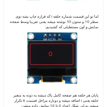
اما تو این قسمت شماره حلقه i که قراره چاپ بشه توی
سطر 10 و ستون 55 نوشته میشه یعنی تقریبا وسط صفحه
نمایش و اون مستطیلی که کشیدیم:
پایان هر حلقه هم صفحه کامل پاک میشه یه دونه به متغیر
حلقه یعنی i اضافه میشه و دوباره مراحل قسمت 6 تکرار
میشه. به این شکل اعداد 0 تا 10 نمایش داده میشن.