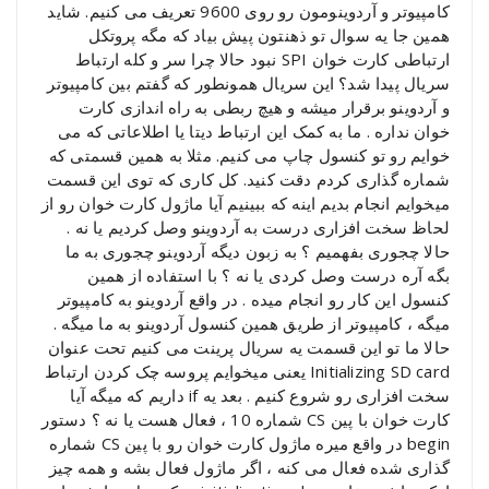
کامپیوتر و آردوینومون رو روی 9600 تعریف می کنیم. شاید
همین جا یه سوال تو ذهنتون پیش بیاد که مگه پروتکل
ارتباطی کارت خوان SPI نبود حالا چرا سر و کله ارتباط
سریال پیدا شد؟ این سریال همونطور که گفتم بین کامپیوتر
و آردوینو برقرار میشه و هیچ ربطی به راه اندازی کارت
خوان نداره . ما به کمک این ارتباط دیتا یا اطلاعاتی که می
خوایم رو تو کنسول چاپ می کنیم. مثلا به همین قسمتی که
شماره گذاری کردم دقت کنید. کل کاری که توی این قسمت
میخوایم انجام بدیم اینه که ببینیم آیا ماژول کارت خوان رو از
لحاظ سخت افزاری درست به آردوینو وصل کردیم یا نه .
حالا چجوری بفهمیم ؟ به زبون دیگه آردوینو چجوری به ما
بگه آره درست وصل کردی یا نه ؟ با استفاده از همین
کنسول این کار رو انجام میده . در واقع آردوینو به کامپیوتر
میگه ، کامپیوتر از طریق همین کنسول آردوینو به ما میگه .
حالا ما تو این قسمت یه سریال پرینت می کنیم تحت عنوان
Initializing SD card یعنی میخوایم پروسه چک کردن ارتباط
سخت افزاری رو شروع کنیم . بعد یه if داریم که میگه آیا
کارت خوان با پین CS شماره 10 ، فعال هست یا نه ؟ دستور
begin در واقع میره ماژول کارت خوان رو با پین CS شماره
گذاری شده فعال می کنه ، اگر ماژول فعال بشه و همه چیز