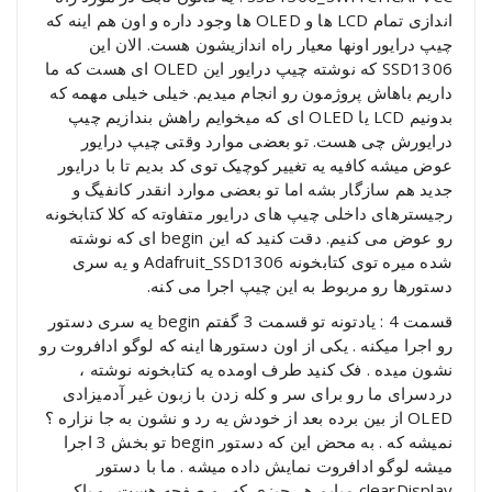
اندازی تمام LCD ها و OLED ها وجود داره و اون هم اینه که
چیپ درایور اونها معیار راه اندازیشون هست. الان این
SSD1306 که نوشته چیپ درایور این OLED ای هست که ما
داریم باهاش پروژمون رو انجام میدیم. خیلی خیلی مهمه که
بدونیم LCD یا OLED ای که میخوایم راهش بندازیم چیپ
درایورش چی هست. تو بعضی موارد وقتی چیپ درایور
عوض میشه کافیه یه تغییر کوچیک توی کد بدیم تا با درایور
جدید هم سازگار بشه اما تو بعضی موارد انقدر کانفیگ و
رجیسترهای داخلی چیپ های درایور متفاوته که کلا کتابخونه
رو عوض می کنیم. دقت کنید که این begin ای که نوشته
شده میره توی کتابخونه Adafruit_SSD1306 و یه سری
دستورها رو مربوط به این چیپ اجرا می کنه.
قسمت 4 : یادتونه تو قسمت 3 گفتم begin یه سری دستور
رو اجرا میکنه . یکی از اون دستورها اینه که لوگو ادافروت رو
نشون میده . فک کنید طرف اومده یه کتابخونه نوشته ،
دردسرای ما رو برای سر و کله زدن با زبون غیر آدمیزادی
OLED از بین برده بعد از خودش یه رد و نشون به جا نزاره ؟
نمیشه که . به محض این که دستور begin تو بخش 3 اجرا
میشه لوگو ادافروت نمایش داده میشه . ما با دستور
clearDisplay میایم هر چیزی که رو صفحه هست رو پاک