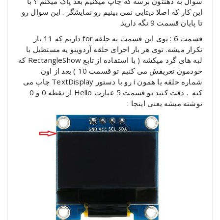
سوال به ذهنتون برسه که چاپ میکنیم بعد پاک میکنم ؟ با
این کار که اصلا دیتایی نمی بینیم رو نمایشگر . این سوال رو
تا پایان قسمت 9 نگه دارید.
قسمت 6 : توی این قسمت یه حلقه for داریم که 11 بار
تکرار میشه. توی هر بار اجرای حلقه آردوینو یه مستطیل با
لبه های گرد میکشه ( با استفاده از تابع RectangleShow که
خودمون تعریفش می کنیم تو قسمت 10 ) بعد از اون
شماره حلقه یا همون i رو با دستور TextDisplay چاپ می
کنه . دقت کنید تو قسمت 5 عبارت Hello از نقطه 0 و 0
نوشته میشه یعنی اینجا :