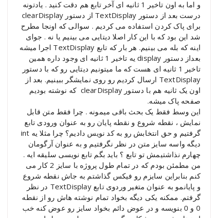
و اما به اون تاخیر 1 ثانیه ای آخر تابع هم دقت کنید . یادتونه
درست بعد از دستور TextDisplay از دستور clearDisplay
برای پاک کردن استفاده می کردیم . سوالی که اونجا مطرح
شد این بود که با این کار اصلا دیتایی می بینیم یا نه . جوای
اینه که بله می بینیم. هر بار که تابع TextDisplay اجرا میشه
بعداز دستور display یه تاخیر 1 ثانیه ای وجود داره همین
تاخیر 1 ثانیه ای هست که ما میتونیم دیتایی رو که با دستور
TextDisplay ارسال کردیم رو روی نمایشگر ببینیم. بعد از
اون یک ثانیه هم با دستور clearDisplay که نوشته بودیم
صفحه پاک میشه.
این وسط فقط یک بحث باقی میمونه . چرا فقط متن قابل
نمایش ، نقطه شروع و نقطه پایان رو به عنوان ورودی تابع
گرفتیم و حق انتخابش رو به کد نویس دادیم؟ چرا مثلا یه int
دیگه واسه سایز متن در نظر نگرفتیم و به عنوان آرگومان
چهارم نذاشتیمش تو تابع ؟ باید بگم تابع نویسی سلیقه ایه .
من مطمئن بودم که در تمام طول پروژه با سایز 2 کار می
کنم بنابراین سایزم رو فیکس گذاشتم به جاش نقطه شروع
و پایانمو به عنوان متغیر وردوی تابع TextDisplay در نظر
گرفتم. ممکنه یکی دیگه بخواد تمام نوشته هاش رو از نقطه
0 و 0 بنویسه و در عوض دائم بخواد سایز رو عوض کنه خب