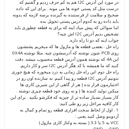
در مورد این آدرس I2C هم یه کم حرف زدیم و گفتیم که
درست مثل کد پستی خونه ها می مونه . برای این که داده
صحیح و سلامت از فرستنده به گیرنده برسه لازمه که بدونه
باید داده رو به کدوم آدرس پستی تحویل بده.
اما سوالی که پیش میاد اینه که برای یه قطعه چطوری باید
تشخیص بدیم آدرس I2C اش چیه؟
جواب اینه که دو تا راه داره.
راه حل : بعضی قطعه ها و ماژول ها که میخریم پشتشون
روی PCB شون نوشته که آدرسشون چیه. مثلا نوشته 0X4A
این 4A که نوشته همون آدرس قطعه محسوب میشه. دقت
کنید که ما همیشه با کد هگز آدرس I2C سر و کار داریم.
راه حل دوم :این راه حل زمانی به درد میخوره که هیچ جوری
نتونیم آدرس I2C قطعه رو پیدا کنیم. نه سازنده اون رو در
اختیارمون قرار بده ( هر از گاهی از این شیرین کاری ها
میکنن تولید کننده ها ) و نه روی خود قطعه چیزی نوشته .
کار بسیار بسیار ساده تر از چیزیه که فکرشو بکنید . برای این
کار کافیه مراحل زیر رو طی کنید:
1 . اول از لحاظ سخت افزاری قطعه رو تمام و کمال به
آردوینو وصل کنید یعنی :
VCC به 5 یا 3.3 ( بسته به ولتاژ کاری ماژول)
GND به GND