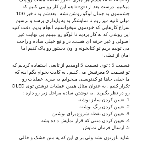
میکنیم. درست بعد از begin هم این کار رو می کنیم که
چشممون به جمال لوگو روشن نشه . بعدشم یه تاخیر 100
میلی ثانیه میزاریم تا نمایشگر به یه پایداری برسه و برسیم
سراغ کارهایی که خودمون میخواستیم انجام بدیم. دقت کنید
این روشی که به کار بردیم تا لوگو رو نبینیم بی نهایت غیر
اصولی و غیر حرفه ای هست. در واقع خیلی ساده و راحت
می تونیم بریم تو کتابخونه و اون دستور رو پاک کنیم اما
امان از تنبلی !
قسمت 5 : توی قسمت 5 اومدیم از تابعی استفاده کردیم که
تو قسمت 9 معرفیش می کنیم . یه کلیت بخوام بگم اینه که
ما خیلی جاها تو کدنویسی میخوایم یه سری عملیات رو
تکرار کنیم . به عنوان مثال همین عملیات نوشتن توی OLED
رو در نظر بگیرید . یه نوشتن ساده مراحل زیر رو داره :
1. تعیین کردن سایز نوشته
2. تعیین کردن رنگ نوشته
3. تعیین کردن نقطه شروع برای نوشتن
4. تعیین کردن متنی که قرار نمایش داده بشه
5. ارسال فرمان نمایش
شاید باورتون نشه ولی برای این که یه متن خشک و خالی