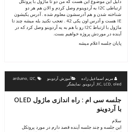
دلیل این موضوع این هست که من دو تا ماژول با پروتکل
ارتباطی I2C به آردوینوم وصل کردم و الان هم هر دو
شناخته شدن و هم آدرسشون معلوم شده . آدرس یکیشون
IE هست و آدرس اون یکی 42 . تعجب نکنید بله میشه چند تا
ماژول با ارتباط I2C رو با هم به یه آردوینو وصل کرد که در
آینده در موردش پروژه خواهیم بست.
پایان جلسه اعلام میشه
مریم اسماعیل زاده
آموزش آردوینو
I2C
arduino
,
,
oled
LCD
IIC
آردوینو
نمایشگر
,
,
,
,
جلسه سی ام : راه اندازی ماژول OLED
با آردوینو
سلام
این جلسه و چند جلسه آینده قصد دارم در مورد پروتکل